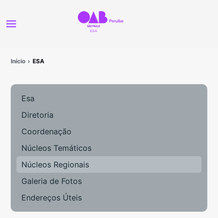
Início
ESA
Esa
Diretoria
Coordenação
Núcleos Temáticos
Núcleos Regionais
Galeria de Fotos
Endereços Úteis