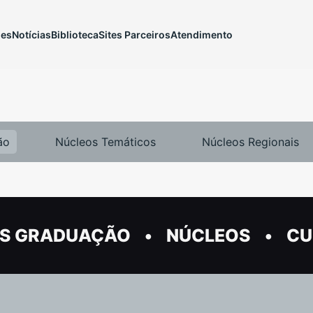
ões
Notícias
Biblioteca
Sites Parceiros
Atendimento
ão
Núcleos Temáticos
Núcleos Regionais
S GRADUAÇÃO
NÚCLEOS
CU